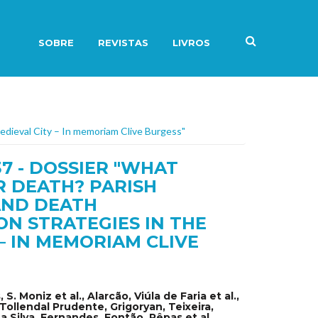
SOBRE
REVISTAS
LIVROS
edieval City – In memoriam Clive Burgess"
7 - DOSSIER "WHAT
R DEATH? PARISH
AND DEATH
N STRATEGIES IN THE
– IN MEMORIAM CLIVE
, S. Moniz et al., Alarcão, Viúla de Faria et al.,
Tollendal Prudente, Grigoryan, Teixeira,
 Silva, Fernandes, Fontão, Rêpas et al.,