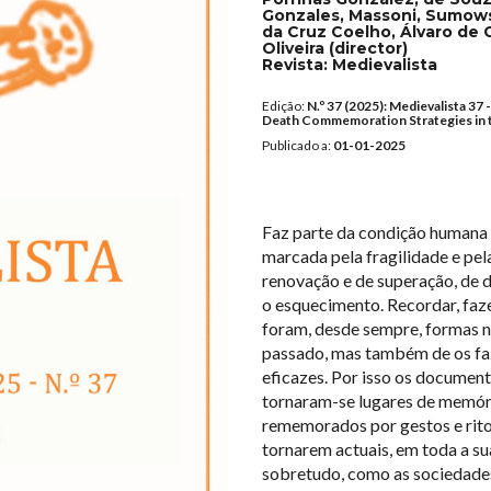
Gonzales, Massoni, Sumowsk
da Cruz Coelho, Álvaro de C
Oliveira (director)
Revista:
Medievalista
Edição:
N.º 37 (2025): Medievalista 37
Death Commemoration Strategies in t
Publicado a:
01-01-2025
Faz parte da condição humana 
marcada pela fragilidade e pe
renovação e de superação, de 
o esquecimento. Recordar, faz
foram, desde sempre, formas nã
passado, mas também de os faze
eficazes. Por isso os documen
tornaram-se lugares de memória
rememorados por gestos e ritos
tornarem actuais, em toda a su
sobretudo, como as sociedade