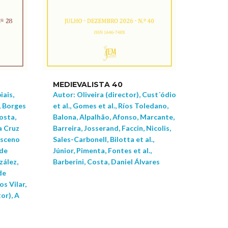
MEDIEVALISTA 40
iais,
Autor: Oliveira (director), Cust´ódio
, Borges
et al., Gomes et al., Ríos Toledano,
osta,
Balona, Alpalhão, Afonso, Marcante,
a Cruz
Barreira, Josserand, Faccin, Nicolis,
asceno
Sales-Carbonell, Bilotta et al.,
 de
Júnior, Pimenta, Fontes et al.,
zález,
Barberini, Costa, Daniel Álvares
de
s Vilar,
tor), A