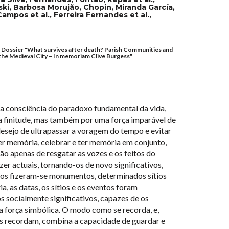
i, Barbosa Morujão, Chopin, Miranda García,
ampos et al., Ferreira Fernandes et al.,
 - Dossier "What survives after death? Parish Communities and
he Medieval City – In memoriam Clive Burgess"
a consciência do paradoxo fundamental da vida,
la finitude, mas também por uma força imparável de
desejo de ultrapassar a voragem do tempo e evitar
er memória, celebrar e ter memória em conjunto,
o apenas de resgatar as vozes e os feitos do
r actuais, tornando-os de novo significativos,
tos fizeram-se monumentos, determinados sítios
, as datas, os sítios e os eventos foram
 socialmente significativos, capazes de os
a força simbólica. O modo como se recorda, e,
s recordam, combina a capacidade de guardar e