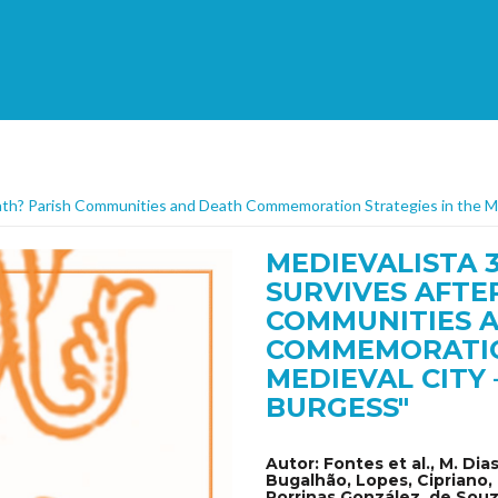
eath? Parish Communities and Death Commemoration Strategies in the M
MEDIEVALISTA 3
SURVIVES AFTE
COMMUNITIES 
COMMEMORATIO
MEDIEVAL CITY 
BURGESS"
Autor:
Fontes et al., M. Dias
Bugalhão, Lopes, Cipriano, 
Porrinas González, de Souza