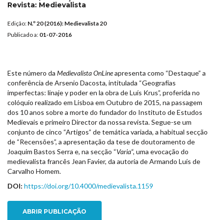
Revista:
Medievalista
Edição:
N.º 20 (2016): Medievalista 20
Publicado a:
01-07-2016
Este número da
Medievalista OnLine
apresenta como “Destaque” a
conferência de Arsenio Dacosta, intitulada “Geografías
imperfectas: linaje y poder en la obra de Luís Krus”, proferida no
colóquio realizado em Lisboa em Outubro de 2015, na passagem
dos 10 anos sobre a morte do fundador do Instituto de Estudos
Medievais e primeiro Director da nossa revista. Segue-se um
conjunto de cinco “Artigos” de temática variada, a habitual secção
de “Recensões”, a apresentação da tese de doutoramento de
Joaquim Bastos Serra e, na secção “
Varia
“, uma evocação do
medievalista francês Jean Favier, da autoria de Armando Luís de
Carvalho Homem.
DOI:
https://doi.org/10.4000/medievalista.1159
ABRIR PUBLICAÇÃO