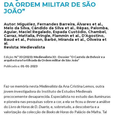
DA ORDEM MILITAR DE SÃO
JOÃO”
Autor:
Miguélez, Fernandes Barreira, Álvares et al.,
Melo da Silva, Cândido da Silva et al., Rêpas, Palomba,
Aguiar, Maciel Regalado, Espada Custódio, Chambel,
Carraz, Mattalia, Pringle, Flammin et al., D’Agostino,
Baud et al., Poisson, Barbé, Miranda et al., Oliveira et
al.
Revista:
Medievalista
Edição:
N.º 33 (2023): Medievalista 33 - Dossier “O Castelo de Belvoir e a
arquitectura fortificada da Ordem militar de São João”
Publicado a:
01-01-2023
Faz-se memória nesta
Medievalista
da Ana Cristina Lemos, outra
jovem investigadora do Instituto de Estudos Medievais
precocemente desaparecida. Especialista no estudo das iluminuras
e pioneira nas pesquisas sobre a cor, a ela se ficou a dever a análise
do
Livro de Horas de D. Duarte
, e, sobretudo, a descoberta e a
valorização da colecção de
Books
de
Horas
do Palácio de Mafra. Tal