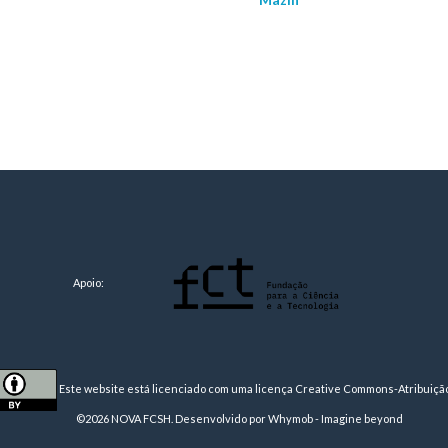
Apoio:
Este website está licenciado com uma licença
Creative Commons-Atribuição 
©2026 NOVA FCSH. Desenvolvido por
Whymob - Imagine beyond