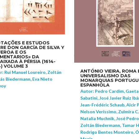
TAÇÕES E ESTUDOS
RE DON GARCÍA DE SILVA Y
UEROA E OS
MENTARIOS» DA
AIXADA À PÉRSIA (1614-
4) VOLUME 3
ANTÓNIO VIEIRA, ROMA 
r: Rui Manuel Loureiro, Zoltán
UNIVERSALISMO DAS
ás Biedermann, Eva Nieto
MONARQUIAS PORTUGU
ESPANHOLA
voy
Autor: Pedro Cardim, Gaet
Sabatini, José Javier Ruiz Ibá
Jean-Frédéric Schaub, Alcir 
Nelson Veríssimo, Zulmira C.
Natalia Muchnik, José Pedro
Zoltán Biedermann, Tamar H
Rodrigo Bentes Monteiro, Ó
Mazín