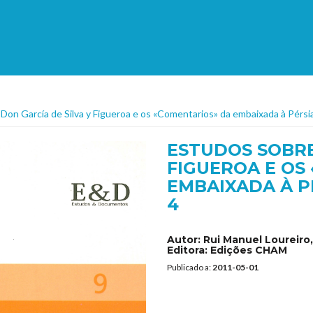
Don García de Silva y Figueroa e os «Comentarios» da embaixada à Pérs
ESTUDOS SOBRE
FIGUEROA E OS
EMBAIXADA À PÉ
4
Autor:
Rui Manuel Loureiro
Editora:
Edições CHAM
Publicado a:
2011-05-01