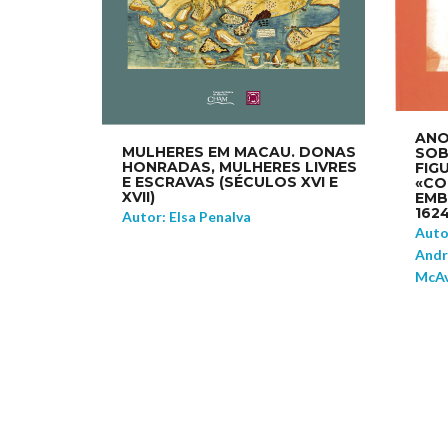
ANO
MULHERES EM MACAU. DONAS
SOB
HONRADAS, MULHERES LIVRES
FIG
E ESCRAVAS (SÉCULOS XVI E
«CO
XVII)
EMB
162
Autor: Elsa Penalva
Auto
Andr
McA