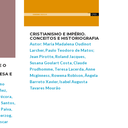
CRISTIANISMO E IMPÉRIO.
CONCEITOS E HISTORIOGRAFIA
Autor: Maria Madalena Oudinot
Larcher, Paulo Teodoro de Matos;
Jean Pirotte, Roland Jacques,
Susana Goulart Costa, Claude
E O
Prudhomme, Teresa Lacerda, Anne
ESA E
Mcginness, Rowena Robison, Ângela
Barreto Xavier, Isabel Augusta
ano
Tavares Mourão
ñez,
Pécora,
 Santos,
 Paiva,
erzog,
scar