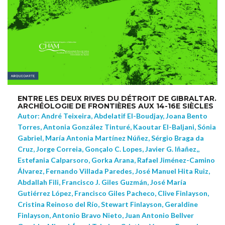
ENTRE LES DEUX RIVES DU DÉTROIT DE GIBRALTAR.
ARCHÉOLOGIE DE FRONTIÈRES AUX 14-16E SIÈCLES
Autor: André Teixeira, Abdelatif El-Boudjay, Joana Bento
Torres, Antonia González Tinturé, Kaoutar El-Baljani, Sónia
Gabriel, María Antonia Martínez Núñez, Sérgio Braga da
Cruz, Jorge Correia, Gonçalo C. Lopes, Javier G. Iñañez,,
Estefania Calparsoro, Gorka Arana, Rafael Jiménez-Camino
Álvarez, Fernando Villada Paredes, José Manuel Hita Ruiz,
Abdallah Fili, Francisco J. Giles Guzmán, José María
Gutiérrez López, Francisco Giles Pacheco, Clive Finlayson,
Cristina Reinoso del Río, Stewart Finlayson, Geraldine
Finlayson, Antonio Bravo Nieto, Juan Antonio Bellver