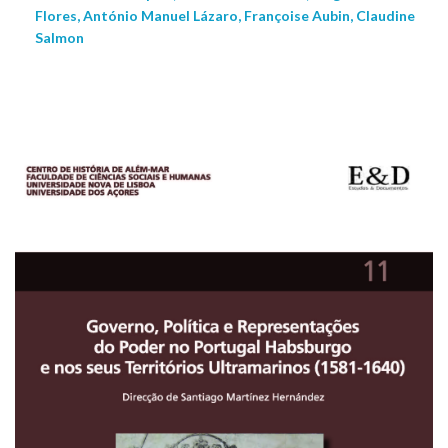
Flores, António Manuel Lázaro, Françoise Aubin, Claudine
Salmon
NEW