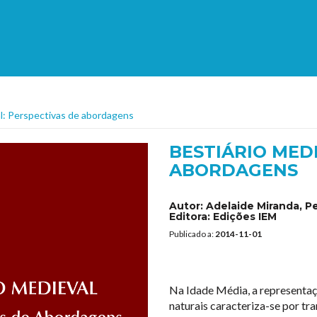
al: Perspectivas de abordagens
BESTIÁRIO MED
ABORDAGENS
Autor:
Adelaide Miranda, 
Editora:
Edições IEM
Publicado a:
2014-11-01
Na Idade Média, a representaçã
naturais caracteriza-se por tr