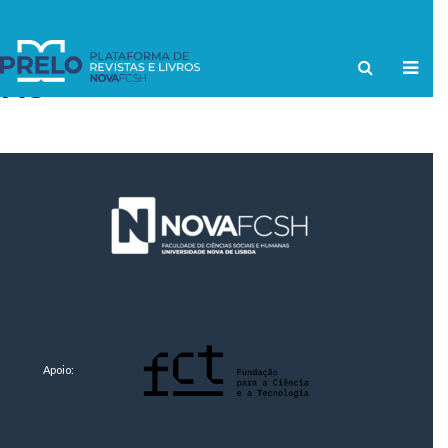
TAG
Apoio: