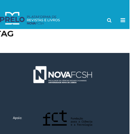
TAG
Apoio: