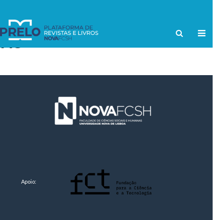
TAG
Apoio: