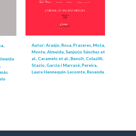
Autor: Araújo, Rosa, Prazeres, Mota,
a,
Monte, Almeida, Sanjurjo Sánchez et
al., Caramelo et al., Benoît, Colazilli,
Almeida
Stazio, Garcia i Marrasé, Pereira,
,
Laure Hennequin-Lecomte, Resende
omás
elo