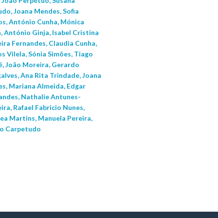
, João Perpétuo, Susana
do, Joana Mendes, Sofia
s, António Cunha, Mónica
, António Ginja, Isabel Cristina
eira Fernandes, Claudia Cunha,
s Vilela, Sónia Simões, Tiago
, João Moreira, Gerardo
alves, Ana Rita Trindade, Joana
es, Mariana Almeida, Edgar
andes, Nathalie Antunes-
ira, Rafael Fabricio Nunes,
ea Martins, Manuela Pereira,
o Carpetudo