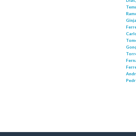
Dias
Temu
Ramo
Ginja
Ferr
Carlo
Tomé
Gonç
Torr
Fern
Ferre
Andr
Pedr