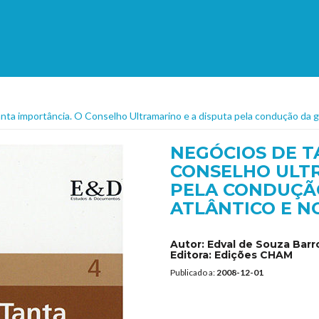
nta importância. O Conselho Ultramarino e a disputa pela condução da g
NEGÓCIOS DE T
CONSELHO ULTR
PELA CONDUÇÃ
ATLÂNTICO E NO 
Autor:
Edval de Souza Barr
Editora:
Edições CHAM
Publicado a:
2008-12-01