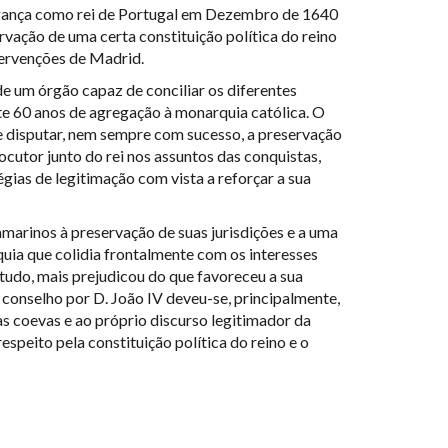
gança como rei de Portugal em Dezembro de 1640
rvação de uma certa constituição política do reino
ervenções de Madrid.
e um órgão capaz de conciliar os diferentes
te 60 anos de agregação à monarquia católica. O
 disputar, nem sempre com sucesso, a preservação
locutor junto do rei nos assuntos das conquistas,
égias de legitimação com vista a reforçar a sua
marinos à preservação de suas jurisdições e a uma
uia que colidia frontalmente com os interesses
tudo, mais prejudicou do que favoreceu a sua
conselho por D. João IV deveu-se, principalmente,
cas coevas e ao próprio discurso legitimador da
respeito pela constituição política do reino e o