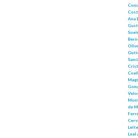
Conc
Cost
Ana 
Gust
Soei
Berna
Olive
Guti
Sanch
Cris
Coel
Magn
Gonç
Velos
Mont
de M
Ferr
Cerv
Leit
Leal 