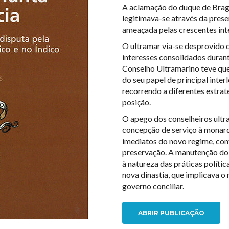
A aclamação do duque de Bra
legitimava-se através da prese
ameaçada pelas crescentes int
O ultramar via-se desprovido d
interesses consolidados duran
Conselho Ultramarino teve que
do seu papel de principal inter
recorrendo a diferentes estrat
posição.
O apego dos conselheiros ultra
concepção de serviço à monarq
imediatos do novo regime, con
preservação. A manutenção do 
à natureza das práticas políti
nova dinastia, que implicava o 
governo conciliar.
ABRIR PUBLICAÇÃO