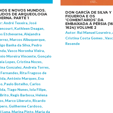
HOS E NOVOS MUNDOS.
DON GARCÍA DE SILVA Y
UDOS DE ARQUEOLOGIA
FIGUEROA E OS
ERNA. PARTE 1
‘COMENTARIOS’ DA
r: André Texeira, José
EMBAIXADA À PÉRSIA (16
1624) VOLUME 2
encourt, Kathleen Deagan,
Autor: Rui Manuel Loureiro,
os Etchevarne, Alejandra
Cristina Costa Gomes , Vas
errez, Marcos Albuquerque,
Resende
igo Banha da Silva, Pedro
nda, Vasco Noronha Vieira,
nio Moreira Vincente, Gonçalo
ia Lopes, Cristina Nozes,
tina Gonzalez, Andreia Torres,
a Fernandes, Rita Fragoso de
ida, António Marques, Eva
o, Paulo Botelho, Carlos
da, Tiago Nunes, Iola Filipe,
Brito, Regis Barbosa, Helena
os, Marco Liberato, Ricardo
pero, Guilherme Cardoso,
l Luna, Marina Pinto, Maria da