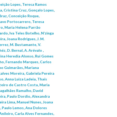
eição Lopes, Teresa Ramos
a, Cristina Cruz, Gonçalo Lopes,
Braz, Conceição Roque,
avo Portocarrero, Teresa
ro, Maria Helena Parrão
rdo, Iva Teles Botelho, N’zinga
ira, Joana Rodrigues, J. M.
errez, M. Bustamante, V.
éz, D. Bernal, A. Arévalo ,
tina Heredia Alonso, Rui Gomes
ho, Fernando Marques, Carlos
o Guimarães, Mariana
alves Moreira, Gabriela Pereira
o, Anna Luiza Ladeia, Thaís
eiro de Castro Costa, Maria
agalhães Ramalho, David
eira, Paulo Dordio, Alexandra
eira Lima, Manuel Nunes, Joana
e, Paulo Lemos, Ana Dolores
Anileiro, Carla Alves Fernandes,