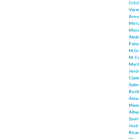
Cris
Varel
Arno 
Mora
Mora
Abdel
Palo
M.Go
M. C
Mart
Jesú
Clem
Sabr
Roch
Alex
Manu
Alber
Santo
José 
Ricar