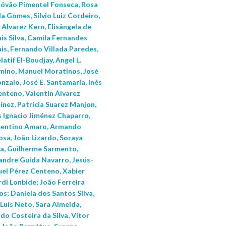
tóvão Pimentel Fonseca, Rosa
a Gomes, Silvio Luiz Cordeiro,
Alvarez Kern, Elisângela de
is Silva, Camila Fernandes
is, Fernando Villada Paredes,
atif El-Boudjay, Angel L.
mino, Manuel Moratinos, José
nzalo, José E. Santamaría, Inés
enteno, Valentín Álvarez
ínez, Patricia Suarez Manjon,
s Ignacio Jiménez Chaparro,
entino Amaro, Armando
osa, João Lizardo, Soraya
a, Guilherme Sarmento,
andre Guida Navarro, Jesús-
el Pérez Centeno, Xabier
di Lonbide; João Ferreira
s; Daniela dos Santos Silva,
Luís Neto, Sara Almeida,
do Costeira da Silva, Vítor