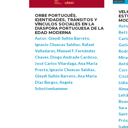
VEL
ORBE PORTUGUÉS.
EST
IDENTIDADES, TRÁNSITOS Y
MOD
VÍNCULOS SOCIALES EN LA
Auto
DIÁSPORA PORTUGUESA DE LA
Bett
EDAD MODERNA
Autor: Gleydi Sullón Barreto,
Carl
Ignacio Chuecas Saldías; Rafael
Guti
Valladares, Manuel F. Fernández
Rodr
Chaves, Diogo Andrade Cardoso,
Mira
José Carlos Vilardaga, Ana María
Antó
Presta, Ignacio Chuecas Saldías,
Corre
Gleydi Sullón Barreto, Ana María
Cris
Díaz Burgos, Angela
Lídi
Schottenhammer
Alme
Leitã
Boavi
Sara 
Sant
Prós
Isabe