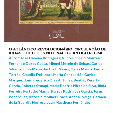
O ATLÂNTICO REVOLUCIONÁRIO: CIRCULAÇÃO DE
IDEIAS E DE ELITES NO FINAL DO ANTIGO REGIME
Autor: José Damião Rodrigues; Nuno Gonçalo Monteiro,
Fernando Dores Costa, Miguel Metelo de Seixas, Carlos
Silveira, Lúcia Maria Bastos P. Neves, Maria Manuel Ferraz
Torrão, Cláudio DeNipoti, María Concepción Gavira
Márquez, Luís Frederico Dias Antunes, Beatriz Peralta
Garcia, Roberta Stumpf, Maria Beatriz Nizza da Silva, Júnia
Ferreira Furtado, Margarita Eva Rodríguez García, Jesús
Bohórquez, Antonio Moliner Prada, Xosé R. Veiga, Carmen
de la Guardia Herrero, Juan Marchena Fernández