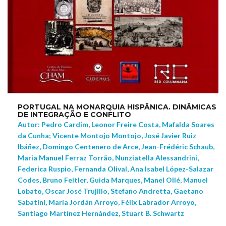
PORTUGAL NA MONARQUIA HISPÂNICA. DINÂMICAS
DE INTEGRAÇÃO E CONFLITO
Autor: Pedro Cardim, Leonor Freire Costa, Mafalda Soares
da Cunha; Vicente Montojo Montojo, José Javier Ruiz
Ibáñez, Domingo Centenero de Arce, Jean-Frédéric Schaub,
Maria Manuel Ferraz Torrão, Nunziatella Alessandrini,
Federica Ruspio, Fernanda Olival, Ana Isabel López-Salazar
Codes, Bruno Feitler, Guida Marques, Manel Ollé, Manuel
Lobato, Oscar José Trujillo, Stefano Andretta, Gaetano
Sabatini, María Jordán Arroyo, Félix Labrador Arroyo,
Santiago Martínez Hernández, Stuart B. Schwartz