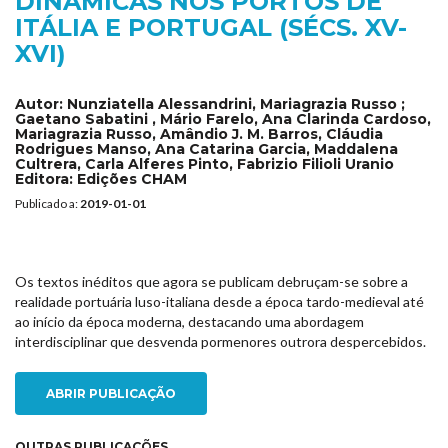
DINÂMICAS NOS PORTOS DE
ITÁLIA E PORTUGAL (SÉCS. XV-
XVI)
Autor:
Nunziatella Alessandrini, Mariagrazia Russo ;
Gaetano Sabatini , Mário Farelo, Ana Clarinda Cardoso,
Mariagrazia Russo, Amândio J. M. Barros, Cláudia
Rodrigues Manso, Ana Catarina Garcia, Maddalena
Cultrera, Carla Alferes Pinto, Fabrizio Filioli Uranio
Editora:
Edições CHAM
Publicado a:
2019-01-01
Os textos inéditos que agora se publicam debruçam-se sobre a
realidade portuária luso-italiana desde a época tardo-medieval até
ao início da época moderna, destacando uma abordagem
interdisciplinar que desvenda pormenores outrora despercebidos.
ABRIR PUBLICAÇÃO
OUTRAS PUBLICAÇÕES