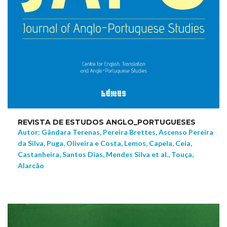
REVISTA DE ESTUDOS ANGLO_PORTUGUESES
Autor: Gândara Terenas, Pereira Brettes, Ascenso Pereira
da Silva, Puga, Oliveira e Costa, Lemos, Capela, Ceia,
Castanheira, Santos Dias, Mendes Silva et al., Touça,
Alarcão
NEW