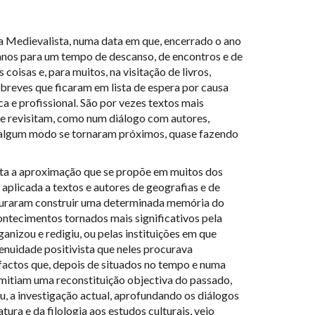
 Medievalista, numa data em que, encerrado o ano
lanos para um tempo de descanso, de encontros e de
coisas e, para muitos, na visitação de livros,
breves que ficaram em lista de espera por causa
a e profissional. São por vezes textos mais
 se revisitam, como num diálogo com autores,
e algum modo se tornaram próximos, quase fazendo
ta a aproximação que se propõe em muitos dos
 aplicada a textos e autores de geografias e de
ocuraram construir uma determinada memória do
ontecimentos tornados mais significativos pela
anizou e redigiu, ou pelas instituições em que
genuidade positivista que neles procurava
 factos que, depois de situados no tempo e numa
rmitiam uma reconstituição objectiva do passado,
, a investigação actual, aprofundando os diálogos
atura e da filologia aos estudos culturais, veio