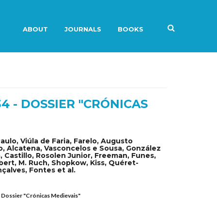
ABOUT
JOURNALS
BOOKS
4 - DOSSIER "CRÓNICAS
Paulo, Viúla de Faria, Farelo, Augusto
o, Alcatena, Vasconcelos e Sousa, González
a, Castillo, Rosolen Junior, Freeman, Funes,
ert, M. Ruch, Shopkow, Kiss, Quéret-
çalves, Fontes et al.
 - Dossier "Crónicas Medievais"