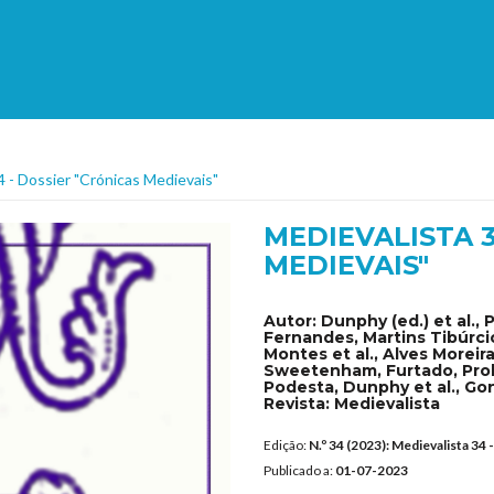
4 - Dossier "Crónicas Medievais"
MEDIEVALISTA 3
MEDIEVAIS"
Autor:
Dunphy (ed.) et al., 
Fernandes, Martins Tibúrci
Montes et al., Alves Moreir
Sweetenham, Furtado, Prob
Podesta, Dunphy et al., Gon
Revista:
Medievalista
Edição:
N.º 34 (2023): Medievalista 34
Publicado a:
01-07-2023