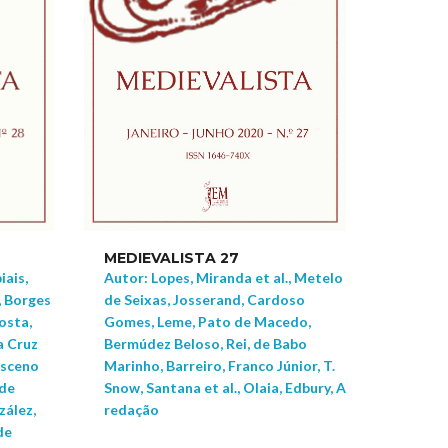
MEDIEVALISTA 27
iais,
Autor: Lopes, Miranda et al., Metelo
, Borges
de Seixas, Josserand, Cardoso
osta,
Gomes, Leme, Pato de Macedo,
a Cruz
Bermúdez Beloso, Rei, de Babo
asceno
Marinho, Barreiro, Franco Júnior, T.
 de
Snow, Santana et al., Olaia, Edbury, A
zález,
redação
de