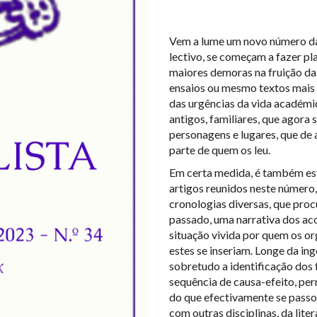
Vem a lume um novo número da
lectivo, se começam a fazer p
maiores demoras na fruição das 
ensaios ou mesmo textos mais 
das urgências da vida académic
antigos, familiares, que agora
personagens e lugares, que d
parte de quem os leu.
Em certa medida, é também es
artigos reunidos neste número,
cronologias diversas, que pr
passado, uma narrativa dos ac
situação vivida por quem os org
estes se inseriam. Longe da in
sobretudo a identificação dos
sequência de causa-efeito, pe
do que efectivamente se passou
com outras disciplinas, da liter