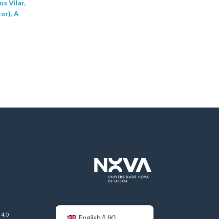
s Vilar,
tor), A
 4.0
English (UK)