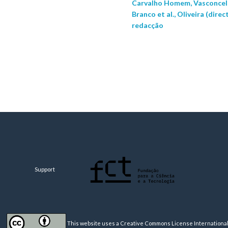
Carvalho Homem, Vasconcelo
Branco et al., Oliveira (direc
redacção
Support
This website uses a Creative Commons License
International