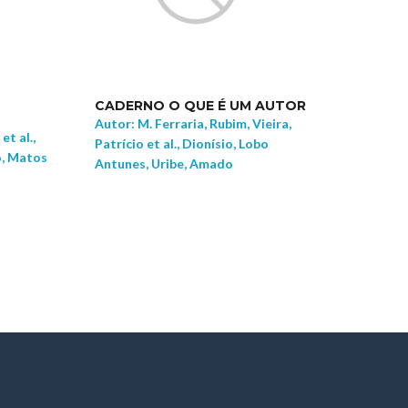
CADERNO O QUE É UM AUTOR
Autor: M. Ferraria, Rubim, Vieira,
t al.,
Patrício et al., Dionísio, Lobo
o, Matos
Antunes, Uribe, Amado