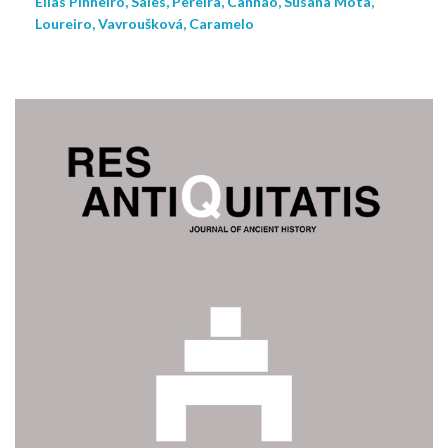
Elias Pinheiro, Sales, Pereira, Canhão, Susana Mota,
Loureiro, Vavroušková, Caramelo
NEW