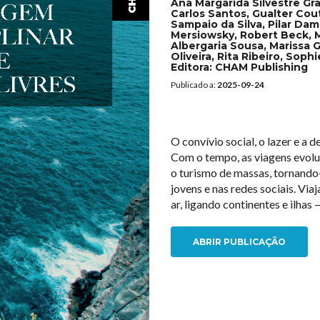
Ana Margarida Silvestre Gr
Carlos Santos, Gualter Cout
Sampaio da Silva, Pilar Da
Mersiowsky, Robert Beck, M
Albergaria Sousa, Marissa 
Oliveira, Rita Ribeiro, Soph
Editora:
CHAM Publishing
Publicado a:
2025-09-24
O convívio
social
, o lazer e a
Com o tempo, as viagens evol
o turismo de massas, tornando
jovens e nas redes sociais. Via
ar, ligando continentes e ilhas
ABRIR PUBLICAÇÃO