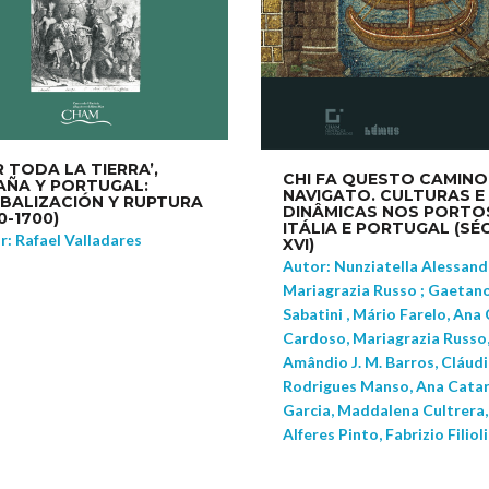
R TODA LA TIERRA’,
CHI FA QUESTO CAMINO
AÑA Y PORTUGAL:
NAVIGATO. CULTURAS E
BALIZACIÓN Y RUPTURA
DINÂMICAS NOS PORTO
0-1700)
ITÁLIA E PORTUGAL (SÉC
r: Rafael Valladares
XVI)
Autor: Nunziatella Alessandr
Mariagrazia Russo ; Gaetan
Sabatini , Mário Farelo, Ana
Cardoso, Mariagrazia Russo
Amândio J. M. Barros, Cláud
Rodrigues Manso, Ana Catar
Garcia, Maddalena Cultrera,
Alferes Pinto, Fabrizio Filiol