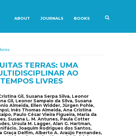
ABOUT
JOURNALS
BOOKS
livres
UITAS TERRAS: UMA
LTIDISCIPLINAR AO
 TEMPOS LIVRES
istina Gil, Susana Serpa Silva, Leonor
ina Gil, Leonor Sampaio da Silva, Susana
nio Almeida, Ellen Widder, Jürgen Pohle,
psi, Inês Thomas Almeida, Ana Cristina
aipo, Paulo César Vieira Figueira, Maria da
es, Susana L. M. Antunes, Paula Cotter
des, Ursula M. Lagger, Alan G. Hartman,
onifácio, Joaquim Rodrigues dos Santos,
a Graça Delfim, Alberto A. Araújo Fernandes,