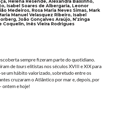
aça, Helena Resende, Alexandra Baixinho,
o, Isabel Soares de Albergaria, Leonor
mião Medeiros, Rosa Maria Neves Simas, Mark
aria Manuel Velasquez Ribeiro, Isabel
Gorberg, João Gonçalves Araújo, N’zinga
ie Coquelin, Inês Vieira Rodrigues
 descoberta sempre fizeram parte do quotidiano.
uíram de
tours
elitistas nos séculos XVIII e XIX para
-se um hábito valorizado, sobretudo entre os
jantes cruzaram o Atlântico por mar e, depois, por
 — ontem e hoje!