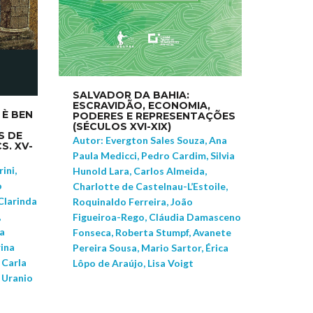
SALVADOR DA BAHIA:
ESCRAVIDÃO, ECONOMIA,
 È BEN
PODERES E REPRESENTAÇÕES
(SÉCULOS XVI-XIX)
S DE
Autor: Evergton Sales Souza, Ana
S. XV-
Paula Medicci, Pedro Cardim, Silvia
ini,
Hunold Lara, Carlos Almeida,
o
Charlotte de Castelnau-L’Estoile,
 Clarinda
Roquinaldo Ferreira, João
,
Figueiroa-Rego, Cláudia Damasceno
ia
Fonseca, Roberta Stumpf, Avanete
ina
Pereira Sousa, Mario Sartor, Érica
 Carla
Lôpo de Araújo, Lisa Voigt
i Uranio