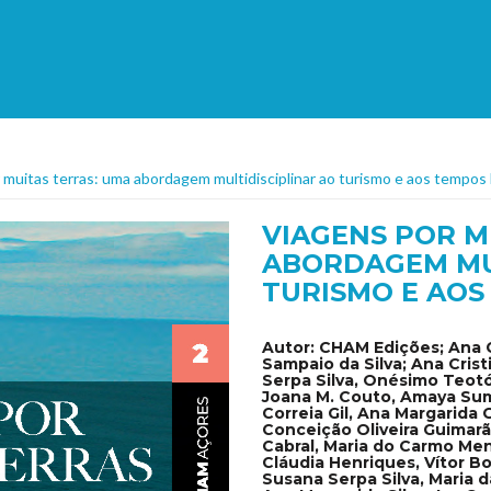
 muitas terras: uma abordagem multidisciplinar ao turismo e aos tempos 
VIAGENS POR M
ABORDAGEM MU
TURISMO E AOS
Autor:
CHAM Edições; Ana Cr
Sampaio da Silva; Ana Crist
Serpa Silva, Onésimo Teotó
Joana M. Couto, Amaya Sum
Correia Gil, Ana Margarida G
Conceição Oliveira Guimarã
Cabral, Maria do Carmo Men
Cláudia Henriques, Vítor B
Susana Serpa Silva, Maria d