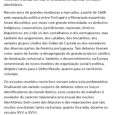
identitários.
Nesses anos de grandes mudanças e marcados, a partir de 1668,
pela separação política entre Portugal e a Monarquia espanhola,
foram discutidos, por vezes com grande intensidade, os atributos
(religiosos, corporativos, jurisdicionais, nacionais, étnicos,
linguísticos, etc.) não só dos castelhanos e dos portugueses, mas
também dos aragoneses, dos catalães, dos biscainhos, dos
variados grupos criollos das Índias de Castela ou dos moradores
das diversas partes da América portuguesa. Tais debates tiveram
como «pano de fundo» a desagregação do grande projecto católico
de dominação universal e, também, o desenvolvimento, na Europa
setentrional, de novos modelos de organização social e política,
dirigidos tanto para o Velho Mundo, quanto para os territórios
coloniais.
Os estudos reunidos neste livro versam sobre esta problemática.
Analisando um variado conjunto de debates sobre os traços
identificadores do mundo ibérico, este conjunto de trabalhos é
revelador do carácter relacional e processual das noções
identitárias, bem como das disputas e das negociações que tais
noções suscitaram, tanto na Europa, quanto fora dela, durante os
séculos XVII e XVIII.