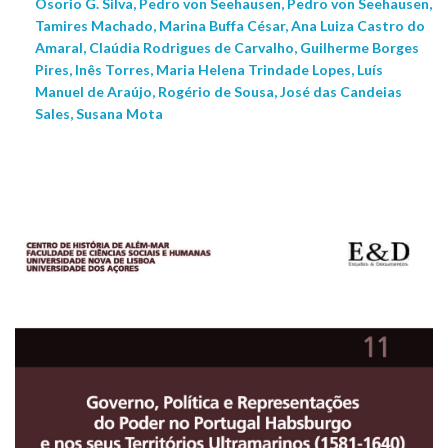
Osorio G. Silva, Pedro von Seehausen, Pedro von Seehausen,
Tamires Machado, Marina Buffa César, Ana Luiza Castro do
Amaral, Claúdia Rodrigues de Carvalho, Guilherme Borges
Pires, Inês Torres, Maria Helena Trindade Lopes, Luís
Manuel de Araújo, Rogério de Sousa, José das Candeias
Sales, Susana Mota
NEW