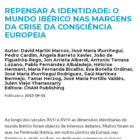
REPENSAR A IDENTIDADE: O
MUNDO IBÉRICO NAS MARGENS
DA CRISE DA CONSCIÊNCIA
EUROPEIA
Autor:
David Martín Marcos, José María Iñurritegui,
Pedro Cardim, Ângela Barreto Xavier, João de
Figueirôa-Rego, Jon Arrieta Alberdi, Antonio Terrasa
Lozano, Pablo Fernández Albaladejo, Héloïse
Hermant, Maria Fernanda Bicalho, Eva Botella Ordinas,
José María Iñurritegui Rodríguez, Saúl Martínez
Bermejo, Tamar Herzog, José María Portillo Valdés,
Julen Viejo Yharrassarry
Editora:
CHAM Publishing
Publicado a:
2015-09-01
Ao longo dos séculos XVII e XVIII as dimensões identitárias do
mundo ibérico foram objecto de intensos debates. Muitos foram os
que, na Península Ibérica, em outros pontos da Europa, nas
Américas e, ainda, na Ásia, se dedicaram a repensar os traços