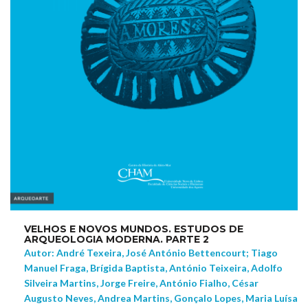
VELHOS E NOVOS MUNDOS. ESTUDOS DE
ARQUEOLOGIA MODERNA. PARTE 2
Autor: André Texeira, José António Bettencourt; Tiago
Manuel Fraga, Brígida Baptista, António Teixeira, Adolfo
Silveira Martins, Jorge Freire, António Fialho, César
Augusto Neves, Andrea Martins, Gonçalo Lopes, Maria Luísa