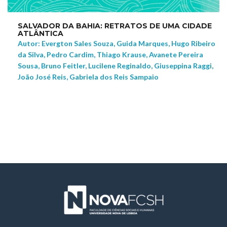
SALVADOR DA BAHIA: RETRATOS DE UMA CIDADE
ATLÂNTICA
Autor: Evergton Sales Souza, Guida Marques, Hugo Ribeiro
da Silva, Pedro Cardim, Thiago Krause, Avanete Pereira
Sousa, Bruno Feitler, Lucilene Reginaldo, Giuseppina Raggi,
João José Reis, Gabriela dos Reis Sampaio