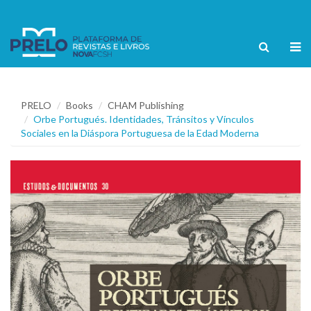
PRELO
Books
CHAM Publishing
Orbe Portugués. Identidades, Tránsitos y Vínculos
Sociales en la Diáspora Portuguesa de la Edad Moderna