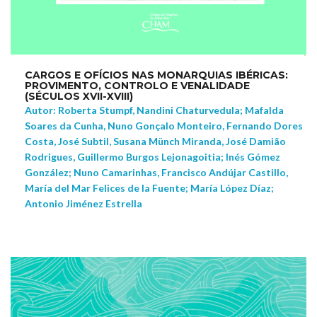
CARGOS E OFÍCIOS NAS MONARQUIAS IBÉRICAS:
PROVIMENTO, CONTROLO E VENALIDADE
(SÉCULOS XVII-XVIII)
Autor: Roberta Stumpf, Nandini Chaturvedula; Mafalda
Soares da Cunha, Nuno Gonçalo Monteiro, Fernando Dores
Costa, José Subtil, Susana Münch Miranda, José Damião
Rodrigues, Guillermo Burgos Lejonagoitia; Inés Gómez
González; Nuno Camarinhas, Francisco Andújar Castillo,
María del Mar Felices de la Fuente; María López Díaz;
Antonio Jiménez Estrella
NEW