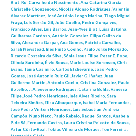
Blot, Rui Carvalho do Nascimento, Ana Catarina Garcia,
Christelle Chouzenoux, Nicolás Alonso Rodríguez, Valentín
Álvarez Martínez, José António Longo Marina, Tiago Miguel
Fraga, Luís Serrão Gil, João Coelho, Pedro Gonçalves,
Francisco Alves, Luís Barros, Jean-Yves Blot, Luísa Batalha,
Guilherme Cardoso, António Gonzalez, Filipa Galito da
Silva, Alexandra Gaspar, Ana Gomes, Patrícia Carvalho,
Sarah Newstead, Inês Pinto Coelho, Paulo Jorge Morgado,
Ricardo Costeira da Silva, Sónia Jesus Filipe, Peter E. Pope,
Olinda Sardinha, Élvio Sousa, Marie Louise Sorensen, Chris
Evans, Tânia Casimiro, Carlos Etchevarne, João Pedro
Gomes, José Antonio Ruiz Gil, Javier G. Iñañez, Juan
Guillermo Martin, Antonio Coello, Cristina Gonzalez, Paulo
Botelho, J. A. Severino Rodrigues, Catarina Bolila, Vanessa
Filipe, José Pedro Henriques, Inês Alves Ribeiro, Sara
Teixeira Simões, Elisa Albuquerque, Isabel Maria Fernandes,
José Pedro Vintém Henriques, Luís Sebastian, Andreia
Campôa, Nuno Neto, Paulo Rebelo, Raquel Santos, Anabela
P. de Sá, Fernando Castro, Laura Cristina Peixoto de Sousa,
Artur Côrte-Real, Tobias Vilhena de Moraes, Ton Ferreira,
Margarida Génio