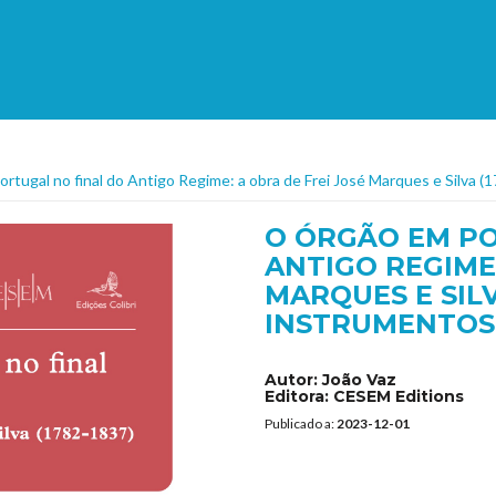
rtugal no final do Antigo Regime: a obra de Frei José Marques e Silva 
O ÓRGÃO EM PO
ANTIGO REGIME:
MARQUES E SILVA
INSTRUMENTOS
Autor:
João Vaz
Editora:
CESEM Editions
Publicado a:
2023-12-01