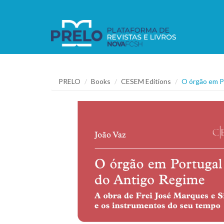
PRELO
Books
CESEM Editions
O órgão em Po