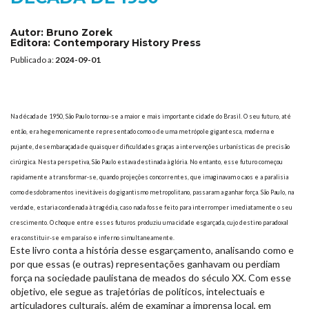
Autor:
Bruno Zorek
Editora:
Contemporary History Press
Publicado a:
2024-09-01
Na década de 1950, São Paulo tornou-se a maior e mais importante cidade do Brasil. O seu futuro, até
então, era hegemonicamente representado como o de uma metrópole gigantesca, moderna e
pujante, desembaraçada de quaisquer dificuldades graças a intervenções urbanísticas de precisão
cirúrgica. Nesta perspetiva, São Paulo estava destinada à glória. No entanto, esse futuro começou
rapidamente a transformar-se, quando projeções concorrentes, que imaginavam o caos e a paralisia
como desdobramentos inevitáveis do gigantismo metropolitano, passaram a ganhar força. São Paulo, na
verdade, estaria condenada à tragédia, caso nada fosse feito para interromper imediatamente o seu
crescimento. O choque entre esses futuros produziu uma cidade esgarçada, cujo destino paradoxal
era constituir-se em paraíso e inferno simultaneamente.
Este livro conta a história desse esgarçamento, analisando como e
por que essas (e outras) representações ganhavam ou perdiam
força na sociedade paulistana de meados do século XX. Com esse
objetivo, ele segue as trajetórias de políticos, intelectuais e
articuladores culturais, além de examinar a imprensa local, em