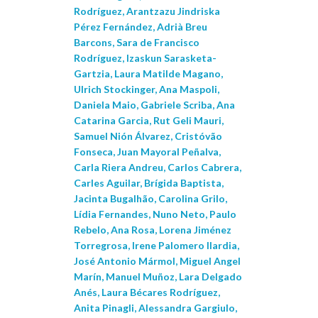
Rodríguez, Arantzazu Jindriska
Pérez Fernández, Adrià Breu
Barcons, Sara de Francisco
Rodríguez, Izaskun Sarasketa-
Gartzia, Laura Matilde Magano,
Ulrich Stockinger, Ana Maspoli,
Daniela Maio, Gabriele Scriba, Ana
Catarina Garcia, Rut Geli Mauri,
Samuel Nión Álvarez, Cristóvão
Fonseca, Juan Mayoral Peñalva,
Carla Riera Andreu, Carlos Cabrera,
Carles Aguilar, Brígida Baptista,
Jacinta Bugalhão, Carolina Grilo,
Lídia Fernandes, Nuno Neto, Paulo
Rebelo, Ana Rosa, Lorena Jiménez
Torregrosa, Irene Palomero Ilardia,
José Antonio Mármol, Miguel Angel
Marín, Manuel Muñoz, Lara Delgado
Anés, Laura Bécares Rodríguez,
Anita Pinagli, Alessandra Gargiulo,