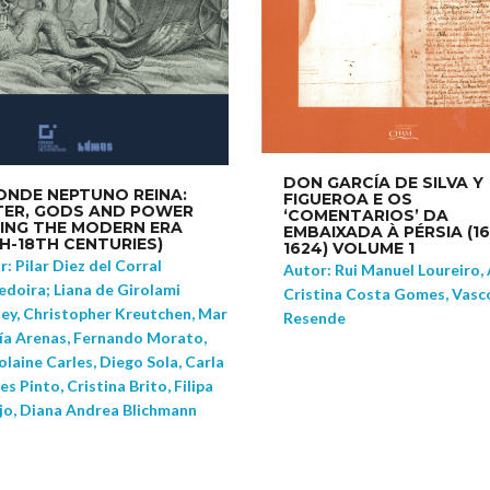
DON GARCÍA DE SILVA Y
ONDE NEPTUNO REINA:
FIGUEROA E OS
ER, GODS AND POWER
‘COMENTARIOS’ DA
ING THE MODERN ERA
EMBAIXADA À PÉRSIA (16
TH-18TH CENTURIES)
1624) VOLUME 1
: Pilar Diez del Corral
Autor: Rui Manuel Loureiro,
edoira; Liana de Girolami
Cristina Costa Gomes, Vasc
ey, Christopher Kreutchen, Mar
Resende
ía Arenas, Fernando Morato,
laine Carles, Diego Sola, Carla
es Pinto, Cristina Brito, Filipa
jo, Diana Andrea Blichmann