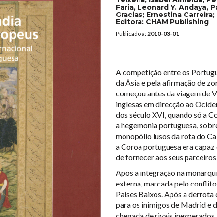
Faria, Leonard Y. Andaya, 
Gracias; Ernestina Carreira
Editora:
CHAM Publishing
Publicado a:
2010-03-01
A competição entre os Portugu
da Ásia e pela afirmação de zo
começou antes da viagem de V
inglesas em direcção ao Ociden
dos século XVI, quando só a C
a hegemonia portuguesa, sobre
monopólio lusos da rota do Ca
a Coroa portuguesa era capaz 
de fornecer aos seus parceiros
Após a integração na monarquia 
externa, marcada pelo conflito 
Países Baixos. Após a derrota 
para os inimigos de Madrid e d
chegada de rivais inesperados