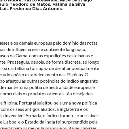
Paulo Teodoro de Matos, Fátima da Silva
; Luís Frederico Dias Antunes
eses e os demais europeus pelo domínio das rotas
nas de influência nesse continente longínquo,
asco da Gama, com as expedições castelhanas e
te. Prosseguiu, depois, de forma discreta, ao longo
oroa castelhana foi capaz de desafiar pontualmente
tudo após o estabelecimento nas Filipinas. O
bo afastou as outras potências do Índico enquanto
de manter uma polítia de neutralidade europeia e
 comerciais os produtos orientais tão desejados.
filipina, Portugal sujeitou-se a uma nova política
com os seus antigos aliados, a Inglaterra e os
da Invencível Armada, o Índico tornou-se acessível
e Lisboa, e o Estado da Índia foi surpreendido pela
, que tinham os meios humanos e militares capazes