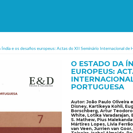
 Índia e os desafios europeus: Actas do XII Seminário Internacional de 
O ESTADO DA ÍN
EUROPEUS: ACT
INTERNACIONAL
PORTUGUESA
Autor:
João Paulo Oliveira 
Disney, Kartikeya Kohli, Eu
Borschberg, Artur Teodoro
White, Lotika Varadarajan, 
S. Mathew, Pius Malekandat
Mártires Lopes, Lívia Ferrã
van Veen, Jurrien van Goor
Teixeira, Isabel Almeida, 