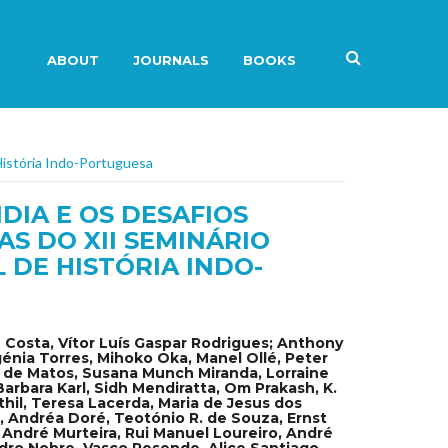
ABOUT
JOURNALS
BOOKS
História Indo-Portuguesa
DIA E OS DESAFIOS
AS DO XII SEMINÁRIO
 DE HISTÓRIA INDO-
e Costa, Vítor Luís Gaspar Rodrigues; Anthony
génia Torres, Mihoko Oka, Manel Ollé, Peter
 de Matos, Susana Munch Miranda, Lorraine
Barbara Karl, Sidh Mendiratta, Om Prakash, K.
hil, Teresa Lacerda, Maria de Jesus dos
o, Andréa Doré, Teotónio R. de Souza, Ernst
, André Murteira, Rui Manuel Loureiro, André
Pedro Nobre, Vasco Resende, Alice Santiago