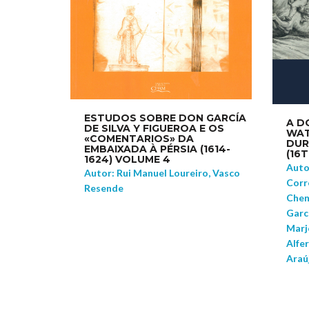
ESTUDOS SOBRE DON GARCÍA
A D
DE SILVA Y FIGUEROA E OS
WAT
«COMENTARIOS» DA
DUR
EMBAIXADA À PÉRSIA (1614-
(16
1624) VOLUME 4
Autor
Autor: Rui Manuel Loureiro, Vasco
Corr
Resende
Chen
Garc
Marjo
Alfer
Araú