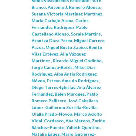
Sónia Vasconcelos Brochado, Rute
Branco, Antonio J. Romero Alonso,
Susana Victoria Martínez Martínez,
María Carbajo Arana, Carlos
Fernández Rodríguez, Pablo
Castellano Alonso, Soraia Martins,
Arantxa Daza Perea, Miguel Carrero
Pazos, Miguel Busto Zapico, Benito
Vilas Estévez, Alia Vázquez
Martínez , Ricardo Miguel Godinho,
Jorge Canosa-Betés, Mikel Díaz
Rodríguez, Alba Antía Rodríguez
Nóvoa, Estevo Ama do Rodríguez,
Diego Torres-Iglesias, Ana Álvarez
Fernández, Bélen Márquez, Pablo
Romero Pellitero, José Caballero
López, Guillermo Zorrilla-Revilla,
Olalla Prado-Nóvoa, Marco Adolfo
Vidal-Cordasco, Ana Mateos, Zuriñe
Sánchez-Puente, Yulieth Quintino,
Natàlia Égüez, Mario Gutiérrez-