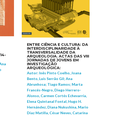
ENTRE CIÊNCIA E CULTURA: DA
INTERDISCIPLINARIDADE À
TRANSVERSALIDADE DA
14-
ARQUEOLOGIA. ACTAS DAS VIII
JORNADAS DE JOVENS EM
 Ana
INVESTIGAÇÃO
ARQUEOLÓGICA:
o
Autor: Inês Pinto Coelho, Joana
Bento, Luís Serrão Gil; Ana
Abrunhosa; Tiago Ramos; Marta
Francés-Negro, Diego Herrero-
Alonso, Carmen Cortés Echevarría,
Elena Quintanal Fontal, Hugo H.
Hernández, Diana Nukushina, Mario
Díaz Matilla, César Neves, Catarina