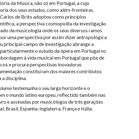
ria da Música, não só em Portugal, a cujo
oria dos seus estudos, como além-fronteiras.
Carlos de Brito adoptou como princípios
entífica, a perspectiva cosmopolita da investigação
cado da musicologia onde os seus diversos ramos
por uma perspectiva por assim dizer antropológica
u principal campo de investigação abrange a
, particularmente o estudo da ópera em Portugal no
a abordagem à vida musical em Portugal que põe de
cos e procura perspectivas inovadoras
umentação constitui um dos maiores contributos
a disciplina.
olume testemunha o seu largo horizonte e o
om o mundo latino europeu, reflectido também nas
ivro e assinadas por musicólogos de três gerações
, Brasil, Espanha, Inglaterra, França e Itália.