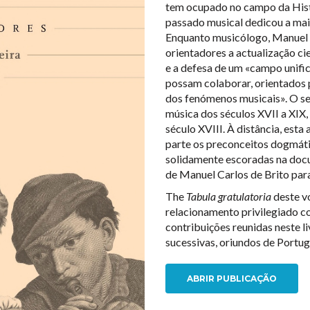
tem ocupado no campo da Histó
passado musical dedicou a mai
Enquanto musicólogo, Manuel 
orientadores a actualização ci
e a defesa de um «campo unifi
possam colaborar, orientados 
dos fenómenos musicais». O se
música dos séculos XVII a XIX
século XVIII. À distância, est
parte os preconceitos dogmáti
solidamente escoradas na doc
de Manuel Carlos de Brito para 
The
Tabula gratulatoria
deste v
relacionamento privilegiado c
contribuições reunidas neste l
sucessivas, oriundos de Portugal
ABRIR PUBLICAÇÃO