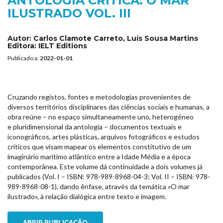
ANTOLOGIA CRÍTICA: O MAR
ILUSTRADO VOL. III
Autor:
Carlos Clamote Carreto, Luís Sousa Martins
Editora:
IELT Editions
Publicado a:
2022-01-01
Cruzando registos, fontes e metodologias provenientes de
diversos territórios disciplinares das ciências sociais e humanas, a
obra reúne – no espaço simultaneamente uno, heterogéneo
e pluridimensional da antologia – documentos textuais e
iconográficos, artes plásticas, arquivos fotográficos e estudos
críticos que visam mapear os elementos constitutivo de um
imaginário marítimo atlântico entre a Idade Média e a época
contemporânea. Este volume dá continuidade a dois volumes já
publicados (Vol. I – ISBN: 978-989-8968-04-3; Vol. II – ISBN: 978-
989-8968-08-1), dando ênfase, através da temática «O mar
ilustrado», à relação dialógica entre texto e imagem.
ABRIR PUBLICAÇÃO