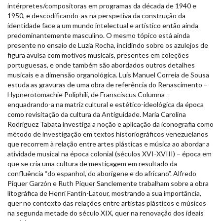
intérpretes/compositoras em programas da década de 1940 e
1950, e descodificando-as na perspetiva da construção da
identidade face a um mundo intelectual e artístico então ainda
predominantemente masculino. O mesmo tópico está ainda
presente no ensaio de Luzia Rocha, incidindo sobre os azulejos de
figura avulsa com motivos musicais, presentes em coleções
portuguesas, e onde também são abordados outros detalhes
musicais e a dimensão organológica. Luís Manuel Correia de Sousa
estuda as gravuras de uma obra de referência do Renascimento –
Hypnerotomachie Poliphili, de Fransciscus Columna –
enquadrando-a na matriz cultural e estético-ideológica da época
como revisitação da cultura da Antiguidade. María Carolina
Rodríguez Tabata investiga a noção e aplicação da iconografia como
método de investigação em textos historiográficos venezuelanos
que recorrem à relação entre artes plásticas e música ao abordar a
atividade musical na época colonial (séculos XVI-XVIII) – época em
que se cria uma cultura de mestiçagem em resultado da
confluência “do espanhol, do aborígene e do africano”. Alfredo
Piquer Garzón e Ruth Piquer Sanclemente trabalham sobre a obra
litográfica de Henri Fantin-Latour, mostrando a sua importância,
quer no contexto das relações entre artistas plásticos e músicos
na segunda metade do século XIX, quer na renovação dos ideais