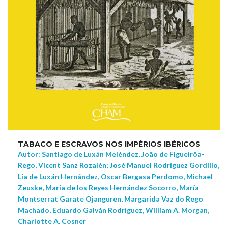
TABACO E ESCRAVOS NOS IMPÉRIOS IBÉRICOS
Autor: Santiago de Luxán Meléndez, João de Figueirôa-
Rego, Vicent Sanz Rozalén; José Manuel Rodríguez Gordillo,
Lía de Luxán Hernández, Oscar Bergasa Perdomo, Michael
Zeuske, María de los Reyes Hernández Socorro, María
Montserrat Garate Ojanguren, Margarida Vaz do Rego
Machado, Eduardo Galván Rodríguez, William A. Morgan,
Charlotte A. Cosner