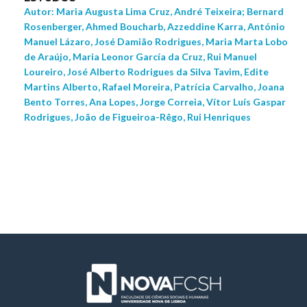
Autor: Maria Augusta Lima Cruz, André Teixeira; Bernard
Rosenberger, Ahmed Boucharb, Azzeddine Karra, António
Manuel Lázaro, José Damião Rodrigues, Maria Marta Lobo
de Araújo, Maria Leonor García da Cruz, Rui Manuel
Loureiro, José Alberto Rodrigues da Silva Tavim, Edite
Martins Alberto, Rafael Moreira, Patrícia Carvalho, Joana
Bento Torres, Ana Lopes, Jorge Correia, Vítor Luís Gaspar
Rodrigues, João de Figueiroa-Rêgo, Rui Henriques