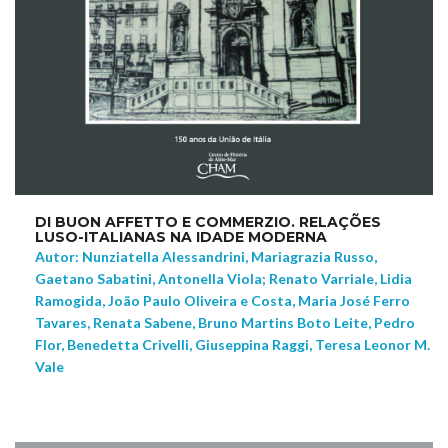
DI BUON AFFETTO E COMMERZIO. RELAÇÕES
LUSO-ITALIANAS NA IDADE MODERNA
Autor: Nunziatella Alessandrini, Mariagrazia Russo,
Gaetano Sabatini, Antonella Viola; Renato Varriale, Lidia
Ramogida, João Paulo Oliveira e Costa, Maria José Ferro
Tavares, Renata Sabene, Bruno Martins Boto Leite, Pedro
Flor, Benedetta Crivelli, Giuseppina Raggi, Teresa Leonor M.
Vale