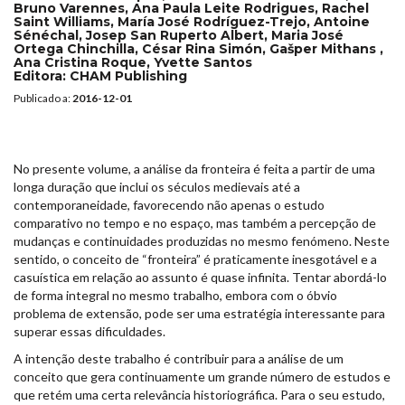
Bruno Varennes, Ana Paula Leite Rodrigues, Rachel
Saint Williams, María José Rodríguez-Trejo, Antoine
Sénéchal, Josep San Ruperto Albert, Maria José
Ortega Chinchilla, César Rina Simón, Gašper Mithans ,
Ana Cristina Roque, Yvette Santos
Editora:
CHAM Publishing
Publicado a:
2016-12-01
No presente volume, a análise da fronteira é feita a partir de uma
longa duração que inclui os séculos medievais até a
contemporaneidade, favorecendo não apenas o estudo
comparativo no tempo e no espaço, mas também a percepção de
mudanças e continuidades produzidas no mesmo fenómeno. Neste
sentido, o conceito de “fronteira” é praticamente inesgotável e a
casuística em relação ao assunto é quase infinita. Tentar abordá-lo
de forma integral no mesmo trabalho, embora com o óbvio
problema de extensão, pode ser uma estratégia interessante para
superar essas dificuldades.
A intenção deste trabalho é contribuir para a análise de um
conceito que gera continuamente um grande número de estudos e
que retém uma certa relevância historiográfica. Para o seu estudo,