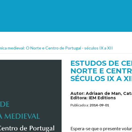
ica medieval: O Norte e Centro de Portugal - séculos IX a XII
ESTUDOS DE CE
NORTE E CENTR
SÉCULOS IX A XI
Autor:
Adriaan de Man, Cat
Editora:
IEM Editions
Publicado a:
2014-09-01
Espera-se que o presente volu