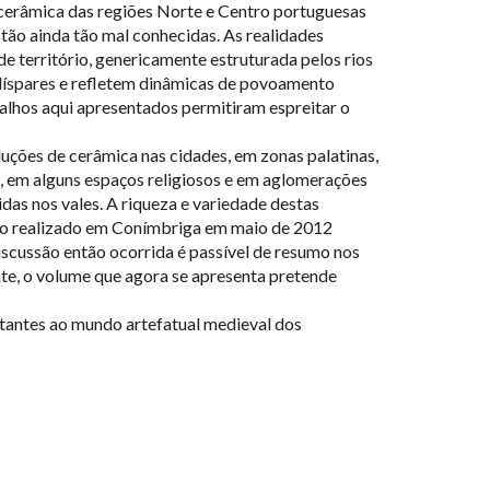
cerâmica das regiões Norte e Centro portuguesas
estão ainda tão mal conhecidas. As realidades
de território, genericamente estruturada pelos rios
íspares e refletem dinâmicas de povoamento
alhos aqui apresentados permitiram espreitar o
duções de cerâmica nas cidades, em zonas palatinas,
os, em alguns espaços religiosos e em aglomerações
idas nos vales. A riqueza e variedade destas
tro realizado em Conímbriga em maio de 2012
discussão então ocorrida é passível de resumo nos
te, o volume que agora se apresenta pretende
itantes ao mundo artefatual medieval dos