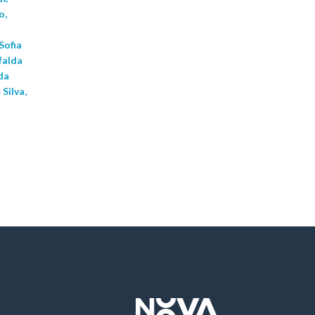
o,
Sofia
falda
da
Silva,