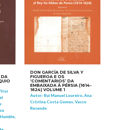
DON GARCÍA DE SILVA Y
 DA
FIGUEROA E OS
QUIO
‘COMENTARIOS’ DA
EMBAIXADA À PÉRSIA (1614-
1624) VOLUME 1
Vítor
Autor: Rui Manuel Loureiro, Ana
el
Cristina Costa Gomes, Vasco
e
Resende
esa
 Humble,
de