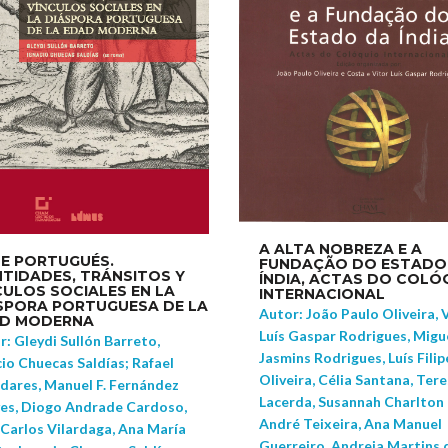
A ALTA NOBREZA E A
E PORTUGUÉS.
FUNDAÇÃO DO ESTADO
NTIDADES, TRÁNSITOS Y
ÍNDIA, ACTAS DO COLÓ
CULOS SOCIALES EN LA
INTERNACIONAL
SPORA PORTUGUESA DE LA
Autor: João Paulo Oliveira, 
D MODERNA
Luís Gaspar Rodrigues, Migu
: Gleydi Sullón Barreto,
Jasmins Rodrigues, Luís Filip
io Chuecas Saldías; Rafael
Oliveira, Célia Santana, Ter
adares, Manuel F. Fernández
Lacerda, Susannah Charlton
es, Diogo Andrade Cardoso,
André Teixeira, Ana Manuel
 Carlos Vilardaga, Ana María
Guerreiro, Andreia Martins 