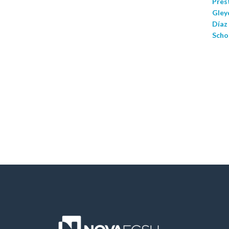
Prest
Gley
Díaz
Scho