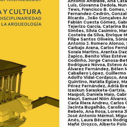
António Andrade, Ana Catar
Luís, Giovanna Dedola, Nu
Tews, Francisco B. Gomes, 
Fernandez-Cedrón, Gonzalo 
Ricardo , João Gonçalves Ar
Fabián Cuesta Gómez, Gabri
Tejerizo García, Catarina B
Simões, Sílvia Casimiro, Ma
Costeira da Silva, Enrique 
Filipe Santos Oliveira, Só
Antonio J. Romero Alonso, 
Carbajo Arana, Carlos Fern
Soraia Martins, Arantxa Da
Zapico, Benito Vilas Estéve
Godinho, Jorge Canosa-Beté
Rodríguez Nóvoa, Estevo Am
Álvarez Fernández, Bélen M
Caballero López, Guillermo 
Adolfo Vidal-Cordasco, An
Quintino, Natàlia Égüez, M
Pérez Fernández, Adrià Bre
Izaskun Sarasketa-Gartzia,
Maspoli, Daniela Maio, Gabri
Mauri, Samuel Nión Álvarez
Carla Riera Andreu, Carlos C
Jacinta Bugalhão, Carolina 
Rebelo, Ana Rosa, Lorena J
José Antonio Mármol, Migu
Anés, Laura Bécares Rodrígu
Mañé Orozco, Alberto Pol