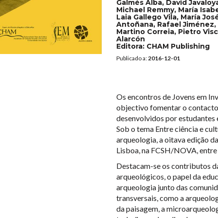
Galmés Alba, David Javaloy
Michael Remmy, María Isabe
Laia Gallego Vila, María Jos
Antoñana, Rafael Jiménez, 
Martino Correia, Pietro Vis
Alarcón
Editora:
CHAM Publishing
Publicado a:
2016-12-01
Os encontros de Jovens em Inv
objectivo fomentar o contacto
desenvolvidos por estudantes 
Sob o tema Entre ciência e cult
arqueologia, a oitava edição 
Lisboa, na FCSH/NOVA, entre 
Destacam-se os contributos da
arqueológicos, o papel da educ
arqueologia junto das comuni
transversais, como a arqueolog
da paisagem, a microarqueolo