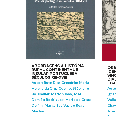
ABORDAGENS À HISTÓRIA
ORB
RURAL CONTINENTAL E
IDE
INSULAR PORTUGUESA,
VÍN
SÉCULOS XIII-XVIII
DIÁ
Autor: Rute Dias Gregório; Maria
EDA
Helena da Cruz Coelho, Stéphane
Autor
Boissellier, Mário Viana, José
Ignac
Damião Rodrigues; Maria da Graça
Vall
Delfim; Margarida Vaz do Rego
Chav
Machado
José