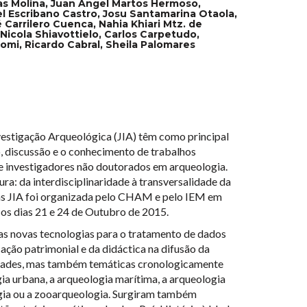
as Molina, Juan Ángel Martos Hermoso,
l Escribano Castro, Josu Santamarina Otaola,
é Carrilero Cuenca, Nahia Khiari Mtz. de
Nicola Shiavottielo, Carlos Carpetudo,
comi, Ricardo Cabral, Sheila Palomares
estigação Arqueológica (JIA) têm como principal
, discussão e o conhecimento de trabalhos
e investigadores não doutorados em arqueologia.
ura: da interdisciplinaridade à transversalidade da
das JIA foi organizada pelo CHAM e pelo IEM em
os dias 21 e 24 de Outubro de 2015.
s novas tecnologias para o tratamento de dados
ação patrimonial e da didáctica na difusão da
dades, mas também temáticas cronologicamente
ia urbana, a arqueologia marítima, a arqueologia
gia ou a zooarqueologia. Surgiram também