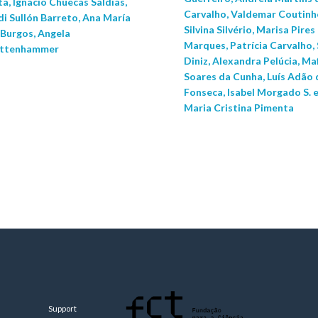
a, Ignacio Chuecas Saldías,
Carvalho, Valdemar Coutinh
di Sullón Barreto, Ana María
Silvina Silvério, Marisa Pires
 Burgos, Angela
Marques, Patrícia Carvalho, 
ttenhammer
Diniz, Alexandra Pelúcia, Ma
Soares da Cunha, Luís Adão 
Fonseca, Isabel Morgado S. e 
Maria Cristina Pimenta
Support