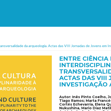
à transversalidade da arqueologia. Actas das VIII Jornadas de Jovens em 
ENTRE CIÊNCIA 
INTERDISCIPLI
TRANSVERSALI
ACTAS DAS VII
INVESTIGAÇÃO 
Autor:
Inês Pinto Coelho, J
Tiago Ramos; Marta Francé
Cortés Echevarría, Elena Q
Nukushina, Mario Díaz Matil