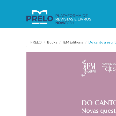
PRELO
Books
IEM Editions
Do canto à escri