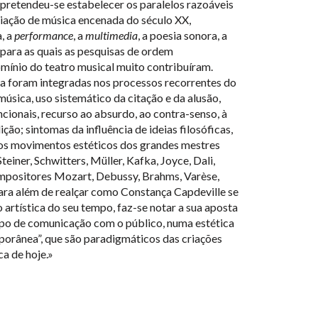
 pretendeu-se estabelecer os paralelos razoáveis
riação de música encenada do século XX,
, a
performance
, a
multimedia
, a poesia sonora, a
ara as quais as pesquisas de ordem
omínio do teatro musical muito contribuíram.
a foram integradas nos processos recorrentes do
música, uso sistemático da citação e da alusão,
ionais, recurso ao absurdo, ao contra-senso, à
ição; sintomas da influência de ideias filosóficas,
 dos movimentos estéticos dos grandes mestres
einer, Schwitters, Müller, Kafka, Joyce, Dali,
mpositores Mozart, Debussy, Brahms, Varèse,
Para além de realçar como Constança Capdeville se
o artística do seu tempo, faz-se notar a sua aposta
po de comunicação com o público, numa estética
porânea”, que são paradigmáticos das criações
a de hoje.»