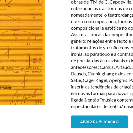
obras de TM de C. Capdeville,
entre aquelas e as formas de c
nomeadamente, o teatro/dança
ópera contemporânea, formas p
composicional e estética no d
Assim, as obras da compositor
género: relações entre texto e 
tratamentos de voz não convenc
ironia, ao paradoxo e à contrad
de poesia, das artes visuais e
antecessores: Camus, Artaud, St
Bausch, Cunningham; e dos co
Satie, Cage, Kagel, Aperghis. 
inseriu as tendências da criaçã
em novas formas para novos ti
ligada à então “música contem
espectaculares de teatro/músic
ABRIR PUBLICAÇÃO