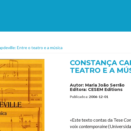
deville: Entre o teatro e a música
CONSTANÇA CAP
TEATRO E A MÚ
Autor:
Maria João Serrão
Editora:
CESEM Editions
Publicado a:
2006-12-01
«Este texto contas da Tese
Con
voix contemporaine
(Universida