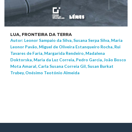
LUA, FRONTEIRA DA TERRA
Autor: Leonor Sampaio da Silva, Susana Serpa Silva, Maria
Leonor Pavão, Miguel de Oliveira Estanqueiro Rocha, Rui
Tavares de Faria, Margarida Rendeiro, Madalena
Doktorska, Maria da Luz Correia, Pedro Garcia, João Bosco
Mota Amaral, Carla Susana Correia Gil, Susan Burkat
Trubey, Onésimo Teotónio Almeida