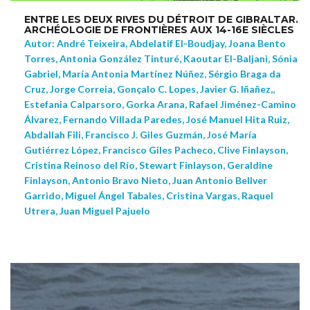
ENTRE LES DEUX RIVES DU DÉTROIT DE GIBRALTAR.
ARCHÉOLOGIE DE FRONTIÈRES AUX 14-16E SIÈCLES
Autor: André Teixeira, Abdelatif El-Boudjay, Joana Bento
Torres, Antonia González Tinturé, Kaoutar El-Baljani, Sónia
Gabriel, María Antonia Martínez Núñez, Sérgio Braga da
Cruz, Jorge Correia, Gonçalo C. Lopes, Javier G. Iñañez,,
Estefania Calparsoro, Gorka Arana, Rafael Jiménez-Camino
Álvarez, Fernando Villada Paredes, José Manuel Hita Ruiz,
Abdallah Fili, Francisco J. Giles Guzmán, José María
Gutiérrez López, Francisco Giles Pacheco, Clive Finlayson,
Cristina Reinoso del Río, Stewart Finlayson, Geraldine
Finlayson, Antonio Bravo Nieto, Juan Antonio Bellver
Garrido, Miguel Ángel Tabales, Cristina Vargas, Raquel
Utrera, Juan Miguel Pajuelo
NEW