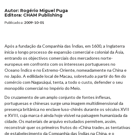
Autor:
Rogério Miguel Puga
Editora:
CHAM Publishing
Publicado a:
2009-10-01
Após a fundação da Companhia das Índias, em 1600, a Inglaterra
inicia o longo processo de expansão comercial e colonial da Ásia,
entrando os objectivos comerciais dos mercadores norte-
europeus em confronto com os interesses portugueses no
Oceano Índico e no Extremo-Oriente, nomeadamente na China e
no Japão. A edilidade local de Macau, sobretudo a partir do fim do
comércio com Nagasáqui, tenta, a todo o custo, defender o seu
monopólio comercial no Império do Meio.
Do cruzamento de um amplo conjunto de fontes inflesas,
portuguesas e chinesas surge uma imagem multidimensional da
presença britânica no enclave luso-chinês durante os séculos XVII
e XVIII, cuja marca é ainda hoje visível na paisagem humanizada da
cidade. Os materiais de arquivo estudados permitem, assim,
reconstruir quer os primeiros frutos do «China trade», as tentativas
de estabelecimento da Companhia das Índias na China, e o