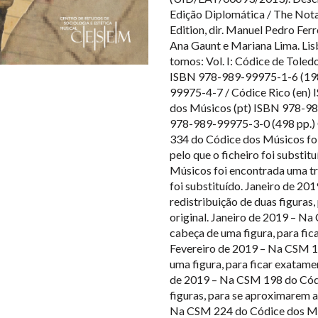
Edição Diplomática / The Nota
Edition, dir. Manuel Pedro Fer
Ana Gaunt e Mariana Lima. Li
tomos: Vol. I: Códice de Tole
ISBN 978-989-99975-1-6 (198 p
99975-4-7 / Códice Rico (en) 
dos Músicos (pt) ISBN 978-98
978-989-99975-3-0 (498 pp.) 
334 do Códice dos Músicos foi
pelo que o ficheiro foi substi
Músicos foi encontrada uma tra
foi substituído. Janeiro de 2
redistribuição de duas figuras
original. Janeiro de 2019 – Na
cabeça de uma figura, para fica
Fevereiro de 2019 – Na CSM 1
uma figura, para ficar exatamen
de 2019 – Na CSM 198 do Códi
figuras, para se aproximarem a
Na CSM 224 do Códice dos Mús