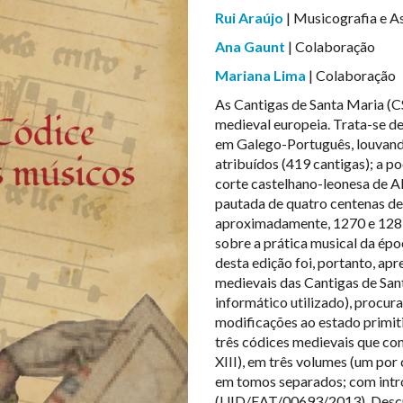
Rui Araújo
| Musicografia e As
Ana Gaunt
| Colaboração
Mariana Lima
| Colaboração
As Cantigas de Santa Maria (
medieval europeia. Trata-se d
em Galego-Português, louvando
atribuídos (419 cantigas); a p
corte castelhano-leonesa de Al
pautada de quatro centenas de p
aproximadamente, 1270 e 1285
sobre a prática musical da ép
desta edição foi, portanto, ap
medievais das Cantigas de San
informático utilizado), procur
modificações ao estado primit
três códices medievais que co
XIII), em três volumes (um por
em tomos separados; com intro
(UID/EAT/00693/2013). Descri