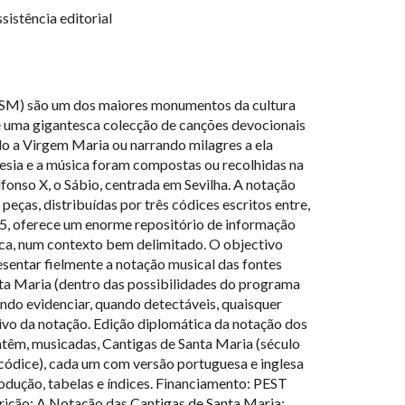
sistência editorial
CSM) são um dos maiores monumentos da cultura
e uma gigantesca colecção de canções devocionais
 a Virgem Maria ou narrando milagres a ela
oesia e a música foram compostas ou recolhidas na
fonso X, o Sábio, centrada em Sevilha. A notação
eças, distribuídas por três códices escritos entre,
, oferece um enorme repositório de informação
oca, num contexto bem delimitado. O objectivo
resentar fielmente a notação musical das fontes
ta Maria (dentro das possibilidades do programa
ando evidenciar, quando detectáveis, quaisquer
ivo da notação. Edição diplomática da notação dos
ntêm, musicadas, Cantigas de Santa Maria (século
 códice), cada um com versão portuguesa e inglesa
dução, tabelas e índices. Financiamento: PEST
ção: A Notação das Cantigas de Santa Maria: