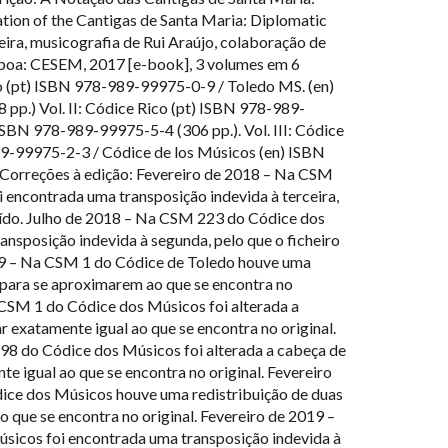
tion of the Cantigas de Santa Maria: Diplomatic
reira, musicografia de Rui Araújo, colaboração de
sboa: CESEM, 2017 [e-book], 3 volumes em 6
do (pt) ISBN 978-989-99975-0-9 / Toledo MS. (en)
p.) Vol. II: Códice Rico (pt) ISBN 978-989-
ISBN 978-989-99975-5-4 (306 pp.). Vol. III: Códice
9-99975-2-3 / Códice de los Músicos (en) ISBN
Correções à edição: Fevereiro de 2018 – Na CSM
 encontrada uma transposição indevida à terceira,
tuído. Julho de 2018 – Na CSM 223 do Códice dos
nsposição indevida à segunda, pelo que o ficheiro
019 – Na CSM 1 do Códice de Toledo houve uma
, para se aproximarem ao que se encontra no
 CSM 1 do Códice dos Músicos foi alterada a
r exatamente igual ao que se encontra no original.
98 do Códice dos Músicos foi alterada a cabeça de
te igual ao que se encontra no original. Fevereiro
ce dos Músicos houve uma redistribuição de duas
o que se encontra no original. Fevereiro de 2019 –
icos foi encontrada uma transposição indevida à