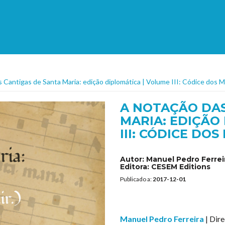
 Cantigas de Santa Maria: edição diplomática | Volume III: Códice dos 
A NOTAÇÃO DAS
MARIA: EDIÇÃO
III: CÓDICE DOS
Autor:
Manuel Pedro Ferrei
Editora:
CESEM Editions
Publicado a:
2017-12-01
Manuel Pedro Ferreira
| Dir