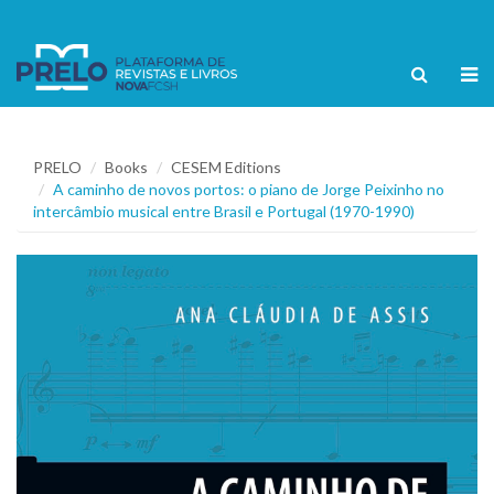
PRELO
Books
CESEM Editions
A caminho de novos portos: o piano de Jorge Peixinho no
intercâmbio musical entre Brasil e Portugal (1970-1990)