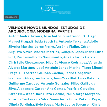
VELHOS E NOVOS MUNDOS. ESTUDOS DE
ARQUEOLOGIA MODERNA. PARTE 2
Autor: André Texeira, José António Bettencourt; Tiago
Manuel Fraga, Brígida Baptista, António Teixeira, Adolfo
Silveira Martins, Jorge Freire, António Fialho, César
Augusto Neves, Andrea Martins, Gonçalo Lopes, Maria Luísa
Blot, Rui Carvalho do Nascimento, Ana Catarina Garcia,
Christelle Chouzenoux, Nicolás Alonso Rodríguez, Valentín
Álvarez Martínez, José António Longo Marina, Tiago Miguel
Fraga, Luís Serrão Gil, João Coelho, Pedro Gonçalves,
Francisco Alves, Luís Barros, Jean-Yves Blot, Luísa Batalha,
Guilherme Cardoso, António Gonzalez, Filipa Galito da
Silva, Alexandra Gaspar, Ana Gomes, Patrícia Carvalho,
Sarah Newstead, Inês Pinto Coelho, Paulo Jorge Morgado,
Ricardo Costeira da Silva, Sónia Jesus Filipe, Peter E. Pope,
Olinda Sardinha, Élvio Sousa, Marie Louise Sorensen, Chris