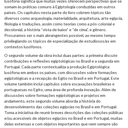
lusófona significa que muitas vezes oferecem perspectivas que se
somam às práticas comuns à Egiptologia conduzidas em outros
países. Os capítulos nesta parte do livro cobrem tópicos tão
diversos como arqueologia, materialidade, arquitetura, arte egípcia,
filologia e traduções, assim como teorias como a pós-colonial e
decolonial, a história “vista de baixo” e “de cima”, e gênero.
Procuramos ser o mais abrangentes possível, ao mesmo tempo
privilegiando os tópicos de especialização de estudiosos/as em
contextos lusófonos.
O segundo volume da obra inclui duas partes: a primeira discute
contribuições e reflexões egiptológicas no Brasil e a segunda em
Portugal. Cada parte contextualiza a produção Egiptológica
lusófona em ambos os países, com discussões sobre formações
egiptológicas e a recepção do Egito no Brasil e em Portugal. Este
volume também inclui capítulos sobre escavações brasileiras e
portuguesas no Egito, uma área de profunda inovação. Além de
discussões sobre formações egiptológicas e projetos em
andamento, este segundo volume aborda a história do
desenvolvimento das coleções egípcias no Brasil e em Portugal.
Toma a iniciativa de reunir breves descrições das coleções públicas
e/ou acessíveis de objetos egípcios no Brasil e em Portugal, muitas
delas extensas e com objetos importantes que nem sempre são